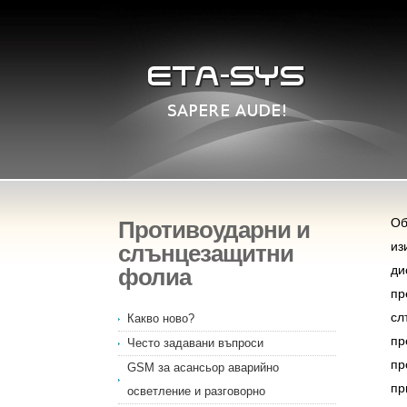
Противоударни и
Об
слънцезащитни
из
фолиа
ди
пр
сл
Какво ново?
пр
Често задавани въпроси
пр
GSM за асансьор аварийно
пр
осветление и разговорно