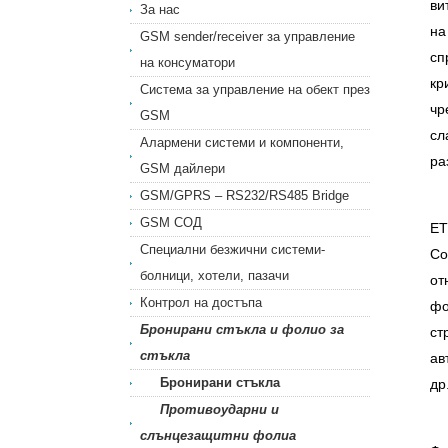
ви
За нас
на
GSM sender/receiver за управление
сп
на консуматори
кр
Система за управление на обект през
чр
GSM
сл
Алармени системи и компоненти,
ра
GSM дайлери
GSM/GPRS – RS232/RS485 Bridge
GSM СОД
ЕТ
Специални безжични системи-
Co
болници, хотели, пазачи
от
Контрол на достъпа
фо
Бронирани стъкла и фолио за
ст
стъкла
ав
Бронирани стъкла
др
Противоударни и
слънцезащитни фолиа